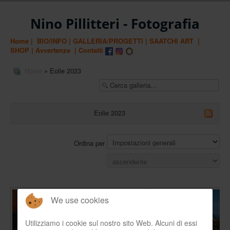
Nino Pillitteri - Fotografia
Home
|
BIO
/INFO
|
GALLERIA/PROGETTI
|
SAATCHI ART
|
SHOP
|
Avvertenze
|
Contatti
Home
» Eolie 2023
Eolie 2023
Ordina per
We use cookies
Utilizziamo i cookie sul nostro sito Web. Alcuni di essi